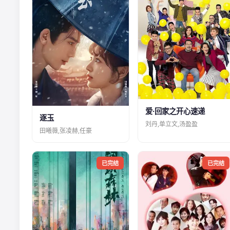
爱·回家之开心速递
逐玉
刘丹,单立文,汤盈盈
田曦薇,张凌赫,任豪
已完结
已完结