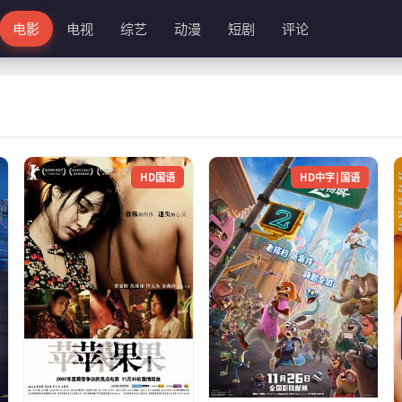
电影
电视
综艺
动漫
短剧
评论
HD国语
HD中字|国语