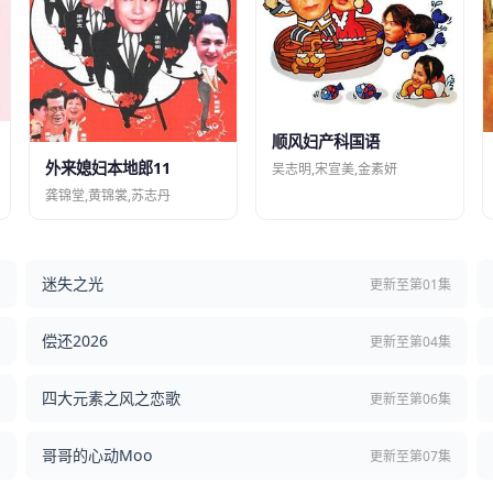
顺风妇产科国语
外来媳妇本地郎11
吴志明,宋宣美,金素妍
龚锦堂,黄锦裳,苏志丹
迷失之光
结
更新至第01集
偿还2026
结
更新至第04集
四大元素之风之恋歌
集
更新至第06集
哥哥的心动Moo
集
更新至第07集