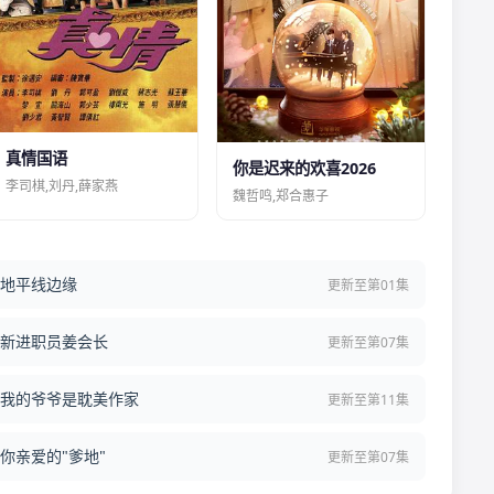
真情国语
你是迟来的欢喜2026
李司棋,刘丹,薛家燕
魏哲鸣,郑合惠子
地平线边缘
更新至第01集
新进职员姜会长
更新至第07集
我的爷爷是耽美作家
更新至第11集
你亲爱的"爹地"
更新至第07集