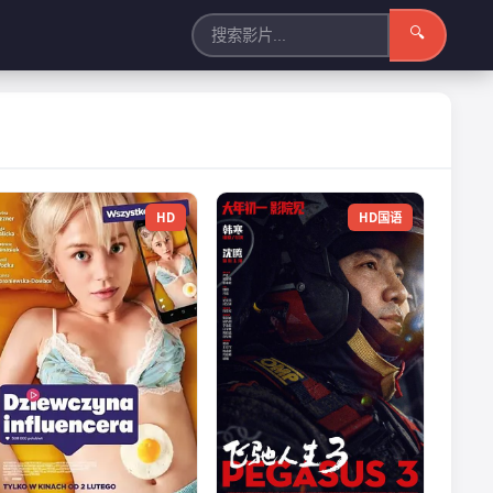
🔍
HD
HD国语