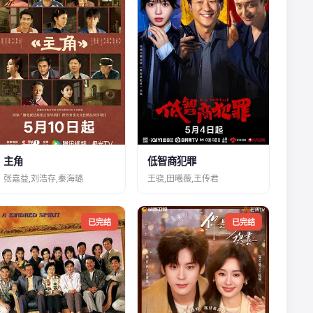
主角
低智商犯罪
张嘉益,刘浩存,秦海璐
王骁,田曦薇,王传君
已完结
已完结