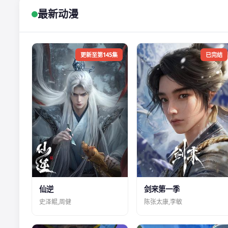
最新动漫
更新至第145集
已完结
仙逆
剑来第一季
史泽鲲,周健
陈张太康,李敏