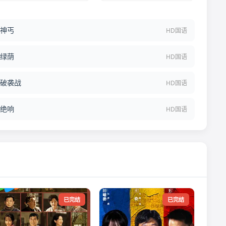
神丐
HD国语
绿荫
HD国语
破袭战
HD国语
绝响
HD国语
已完结
已完结