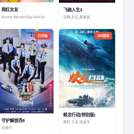
网红女友
飞驰人生3
Karina Razner,Olga Kalicka
沈腾,尹正,黄景瑜
已完结
HD国语
蛟龙行动(特别版)
守护解放西6
黄轩,于适,张涵予
记录片