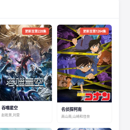
更新至第228集
更新至第1264集
吞噬星空
名侦探柯南
赵乾景,刘雯
高山南,山崎和佳奈