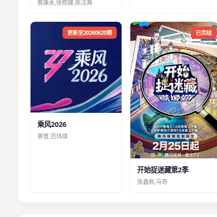
蔡康永,徐熙娣,陈汉典
更新至20260620期
已完结
乘风2026
萧蔷,范玮琪
开始捉迷藏第2季
张鑫栋,马奇