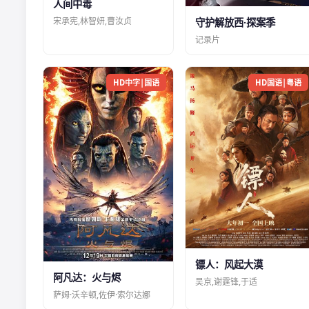
人间中毒
宋承宪,林智妍,曹汝贞
守护解放西·探案季
记录片
HD中字|国语
HD国语|粤语
镖人：风起大漠
阿凡达：火与烬
吴京,谢霆锋,于适
萨姆·沃辛顿,佐伊·索尔达娜