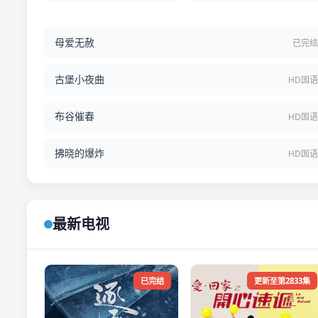
母爱无赦
已完
古堡小夜曲
HD国
布谷催春
HD国
拂晓的爆炸
HD国
最新电视
已完结
更新至第2833集