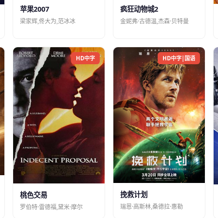
苹果2007
疯狂动物城2
梁家辉,佟大为,范冰冰
金妮弗·古德温,杰森·贝特曼
HD中字
HD中字|国语
挽救计划
桃色交易
瑞恩·高斯林,桑德拉·惠勒
罗伯特·雷德福,黛米·摩尔