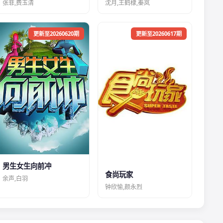
张菲,费玉清
沈月,王鹤棣,秦岚
更新至20260620期
更新至20260617期
男生女生向前冲
食尚玩家
余声,白羽
钟欣愉,颜永烈