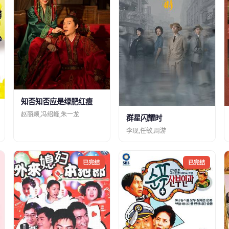
知否知否应是绿肥红瘦
赵丽颖,冯绍峰,朱一龙
群星闪耀时
李现,任敏,周游
已完结
已完结