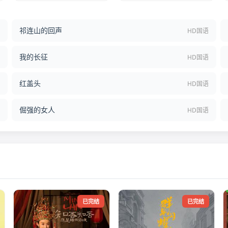
祁连山的回声
结
HD国语
我的长征
语
HD国语
红盖头
语
HD国语
倔强的女人
语
HD国语
已完结
已完结