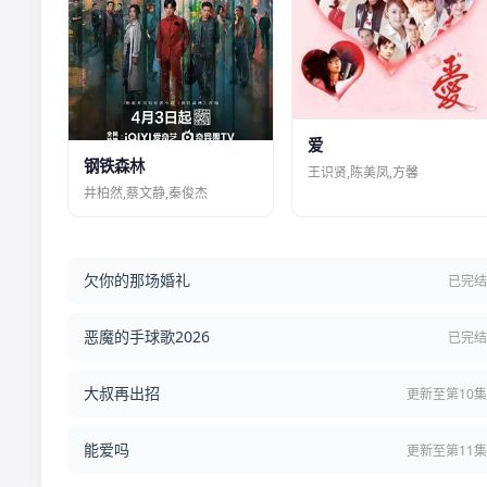
爱
钢铁森林
王识贤,陈美凤,方馨
井柏然,蔡文静,秦俊杰
欠你的那场婚礼
已完
恶魔的手球歌2026
已完
大叔再出招
更新至第10
能爱吗
更新至第11