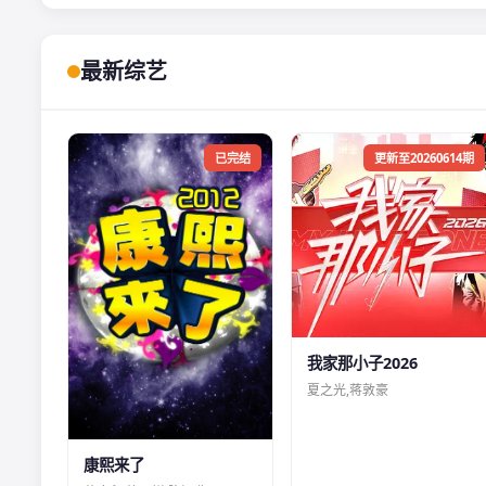
最新综艺
已完结
更新至20260614期
我家那小子2026
夏之光,蒋敦豪
康熙来了