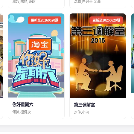
邓超,陈赫,鹿晗
沈腾,白敬亭,金晨
更新至20260620期
更新至20260620期
你好星期六
第三调解室
何炅,檀健次
刘佳,小河