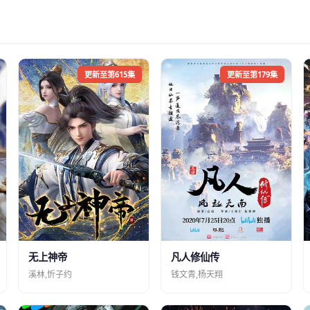
更新至第615集
更新至第179集
凡人修仙传
无上神帝
钱文青,杨天翔
溪林,忻子约